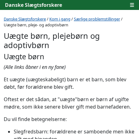
Danske Slægtsforskere
☰
Danske Slægtsforskere
/
Kom i gang
/
Særlige problemstillinger
/
Uægte børn, pleje- og adoptivbørn
Uægte børn, plejebørn og
adoptivbørn
Uægte børn
(Alle links åbner i en ny fane)
Et uægte (uægteskabeligt) barn er et barn, som blev
døbt, før forældrene blev gift.
Oftest er det sådan, at "uægte"børn er børn af ugifte
mødre, som ikke senere bliver gift med barnefaderen.
Du vil finde betegnelserne:
Slegfredsbarn: forældrene er samboende men ikke