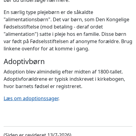
bør du undersøge nærmere.
En særlig type plejebørn er de såkaldte
"alimentationsbørn". Det var børn, som Den Kongelige
Fødselsstiftelse (mod betaling - deraf ordet
"alimentation") satte i pleje hos en familie. Disse børn
var født på Fødselsstiftelsen af anonyme forældre. Brug
linkene ovenfor for at komme i gang.
Adoptivbørn
Adoption blev almindelig efter midten af 1800-tallet.
Adoptivforældrene er typisk indskrevet i kirkebogen,
hvor barnets fødsel er registreret.
Læs om adoptionssager
.
(Siden er revideret 13/7-2026).